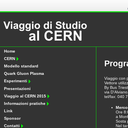
Home
CERN
Progr
Modello standard
Quark Gluon Plasma
Viaggio con 
Esperimenti
Vettore utili
By Bus Triest
Presentazioni
via D'Alviano
Viaggio al CERN 2015
tel/fax: 040
Informazioni pratiche
Merco
Link
Ore 8:
a Monf
Sponsor
Sosta p
Nel ta
Contatti