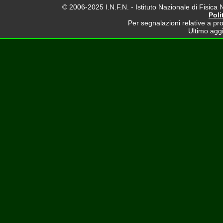
© 2006-2025 I.N.F.N. - Istituto Nazionale di Fisica 
Poli
Per segnalazioni relative a pro
Ultimo agg