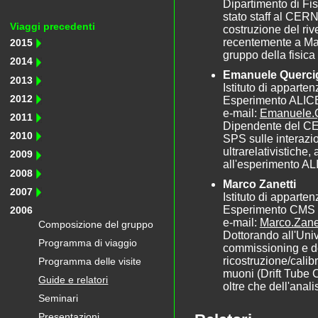
Dipartimento di Fi
stato staff al CERN 
Viaggi precedenti
costruzione del ri
recentemente a Ma
2015
gruppo della fisica
2014
Emanuele Querci
2013
Istituto di appart
2012
Esperimento ALIC
e-mail:
Emanuele.
2011
Dipendente del CE
2010
SPS sulle interazio
ultrarelativistiche,
2009
all'esperimento AL
2008
Marco Zanetti
2007
Istituto di apparte
Esperimento CMS
2006
e-mail:
Marco.Zane
Composizione del gruppo
Dottorando all'Univ
Programma di viaggio
commissioning e de
ricostruzione/cali
Programma delle visite
muoni (Drift Tube
Guide e relatori
oltre che dell'ana
Seminari
Presentazioni