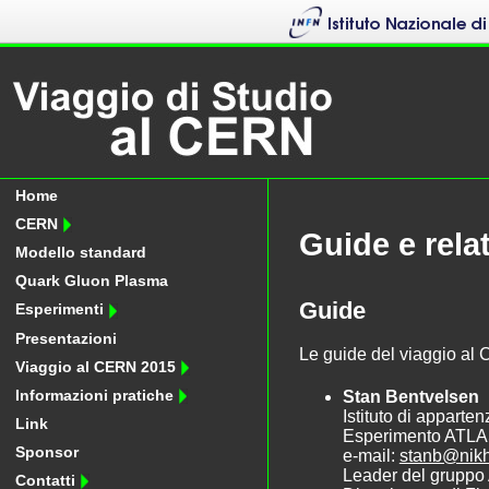
Home
CERN
Guide e relat
Modello standard
Quark Gluon Plasma
Guide
Esperimenti
Presentazioni
Le guide del viaggio al
Viaggio al CERN 2015
Informazioni pratiche
Stan Bentvelsen
Istituto di appart
Link
Esperimento ATL
Sponsor
e-mail:
stanb@nikh
Leader del gruppo 
Contatti