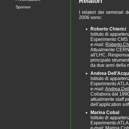
Relatori
Sponsor
I relatori dei seminari
2006 sono:
Roberto Chierici
Istituto di appart
Esperimento CMS
e-mail:
Roberto.Ch
Attualmente CERN 
all'LHC. Responsabi
principale strument
da due anni della 
Andrea Dell'Acq
Istituto di appart
Esperimento ATL
e-mail:
Andrea.Del
Collabora dal 199
attualmente staff
dell'application so
Marina Cobal
Istituto di apparte
Esperimento ATL
e-mail:
Marina.Coba