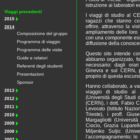
istruzione ai laboratori
Viaggi precedenti
I viaggi di studio al C
2015
ragazzi che stanno co
offrire, attraverso la vi
2014
ampliamento delle loro p
Composizione del gruppo
con una componente esse
Programma di viaggio
diffusione della conoscen
Programma delle visite
Questo sito intende con
Guide e relatori
abbiamo organizzato, for
necessario: dagli orari
Referenti degli studenti
Ginevra e sul CERN, p
Presentazioni
proprio di questa escurs
Sponsor
Hanno collaborato, a vari
2013
viaggio di studio al
(Università degli Studi
2012
(CERN), i dott. Fabio Co
2011
Levorato (Istituto Nazio
Trieste), i proff. Gi
2010
Margagliotti (Università
2009
Ciocio, Grazia Luparel
Miljenko Suljic (Unive
2008
l'accompagnamento; lo s
2007